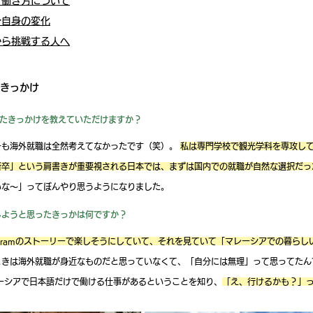
／働き方について
分自身の変化
から挑戦する人へ
きっかけ
たきっかけを教えていただけますか？
も海外就職は全然考えてなかったです（笑）。 
私は専門学校で観光学科を専攻し
新卒」という肩書きが重要視される日本では、まずは国内での就職が自然な選択だっ
いな〜」ってぼんやり思うようになりました。
しようと思ったきっかは何ですか？
tagramのストーリーで楽しそうにしていて、それを見ていて「マレーシアでの暮ら
ときは海外就職が身近なものだと思っていなくて、「自分には無理」って思ってたん
ーシアで日本語だけで働ける仕事があるということを知り、
「え、行けるかも？」