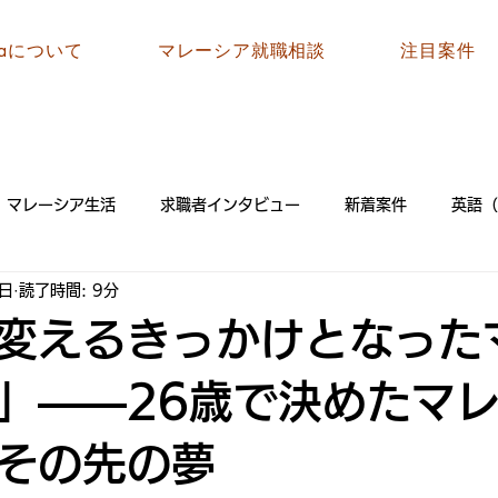
siaについて
マレーシア就職相談
注目案件
マレーシア生活
求職者インタビュー
新着案件
英語（
1日
読了時間: 9分
変えるきっかけとなった
」――26歳で決めたマ
その先の夢