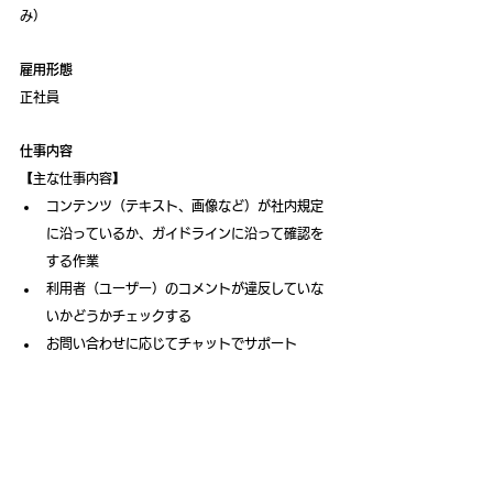
み）
雇用形態
正社員 
仕事内容
【主な仕事内容】
コンテンツ（テキスト、画像など）が社内規定
に沿っているか、ガイドラインに沿って確認を
する作業
利用者（ユーザー）のコメントが違反していな
いかどうかチェックする
お問い合わせに応じてチャットでサポート
勤務時間
	シフト勤務 （時短・希望シフトNG） 
24時間体制
（実働7.5時間／休憩1.5時間)
	※シフト時間変動あり