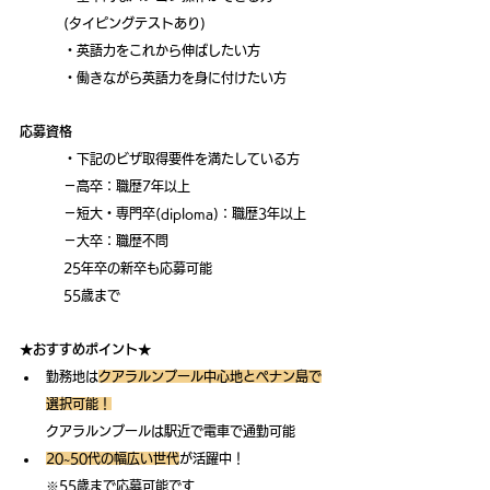
	(タイピングテストあり) 
	・英語力をこれから伸ばしたい方
	・働きながら英語力を身に付けたい方
応募資格
	・下記のビザ取得要件を満たしている方
	－高卒：職歴7年以上
	－短大・専門卒(diploma)：職歴3年以上 
	－大卒：職歴不問 
	25年卒の新卒も応募可能
	55歳まで
★おすすめポイント★
勤務地は
クアラルンプール中心地とペナン島で
選択可能！
クアラルンプールは駅近で電車で通勤可能
20~50代の幅広い世代
が活躍中！
※55歳まで応募可能です