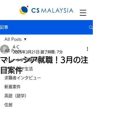
記事
All Posts
A C
All Posts
2025年3月21日
読了時間: 7分
マレーシア就職！3月の注
マレーシア就職/転職
目案件
マレーシア生活
求職者インタビュー
新着案件
英語（語学）
住居