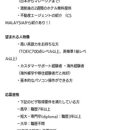
	（日本からマレーシアまで）
	・渡航後の2週間のホテル無料提供
	・不動産エージェントの紹介
（CS 
MALAYSIAから紹介あり！）
望まれる人物像 
・高い英語力をお持ちな方
	（TOEIC700点レベル以上、英検準1級レベ
ル以上）
	・カスタマーサポート経験者 ・海外経験者
	（海外留学や移住経験者だと尚好）
	・基本的なパソコン操作ができる方
応募資格
	・下記のビザ取得要件を満たしている方
	－高卒：職歴7年以上
	－短大・専門卒(diploma)：職歴3年以上 
	－大卒：職歴不問 