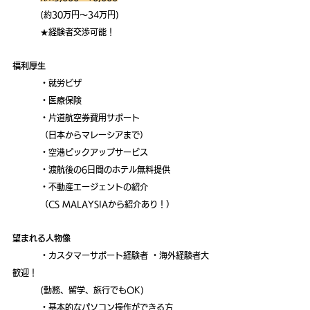
	(約30
万円～34万円)　
	★経験者交渉可能！
福利厚生
	・就労ビザ
	・医療保険
	・片道航空券費用サポート
	（日本からマレーシアまで）
	・空港ピックアップサービス
	・渡航後の6日間のホテル無料提供
	・不動産エージェントの紹介
（CS MALAYSIAから紹介あり！）
望まれる人物像 
	・カスタマーサポート経験者 ・海外経験者大
歓迎！
	(勤務、留学、旅行でもOK) 
	・基本的なパソコン操作ができる方