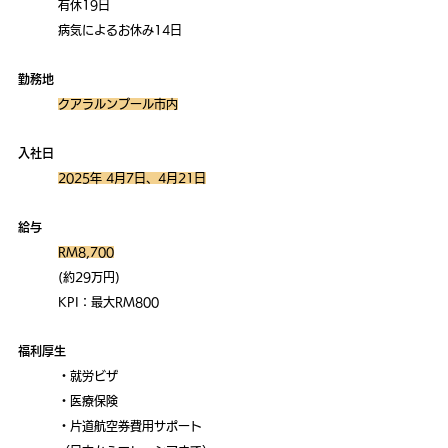
	有休19日
	病気によるお休み14日
勤務地
クアラルンプール市内
入社日
2025年 4月7日、4月21日
給与
RM8,700
	(約29
万円)　
	KPI：最大RM800
福利厚生
	・就労ビザ
	・医療保険
	・片道航空券費用サポート