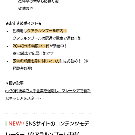
	25年卒の新卒も応募可能
	50歳まで
★おすすめポイント★
勤務地は
クアラルンプール市内！
クアラルンプールは駅近で電車で通勤可能
20~40代の幅広い世代
が活躍中！
※50歳まで応募可能です
広告の知識を身に付けたい方
にはお勧め！（未
経験者歓迎）
▼関連記事
👉30代後半で大手企業を退職し、マレーシアで
新た
なキャリアをスタート
NEW‼
SNSサイトのコンテンツモデ
レーター（クアラルンプール市内）