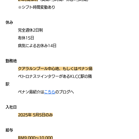
	※シフト時間変動あり
休み
	完全週休2日制 
	有休15日
	病気によるお休み14日
勤務地
クアラルンプール中心地、もしくはペナン島
	ペトロナスツインタワーがあるKLCC駅の隣
駅
	ペナン島紹介は
こちら
のブログへ
入社日
2025年 5月5日のみ
給与
RM9,000～10,000