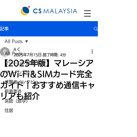
記事
All Posts
A C
All Posts
2025年7月15日
読了時間: 4分
【2025年版】マレーシア
マレーシア就職/転職
のWi-Fi＆SIMカード完全
マレーシア生活
求職者インタビュー
ガイド｜おすすめ通信キャ
新着案件
リアも紹介
英語（語学）
住居