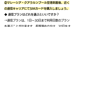
②マレーシア・クアラルンプール空港到着後、近く
の通信キャリアにてSIMカードを購入しましょう。
◆ 通信プランはどれを選ぶといいですか？
→通信プランは、1日～30日まで利用日数のプラン
を選ぶことが出来ます。長期滞在の方は、30日をオ
ススメしますが、ご自身のご希望する日数プランを
購入しましょう。プランはいつでもアプリで変更す
ることが可能ですので、まずは7日間のプランをお試
しいただき、必要に応じて他の通信キャリアへの変
更をご検討いただくのも一つの方法です。
クアラルンプール空港には至る所に、通信キャリア
の窓口がありますので、市内に移動する前に必ず購
入することをお忘れずに！
まとめ
いかがでしたでしょうか。
マレーシアでは移動手段として利用するGrabアプリ
やオンラインペイメントを利用することも多いの