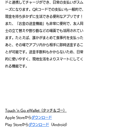
ドと連携してチャージができ、日常の支払いがスム
ーズになります。QRコードでの支払いも一般的で、
現金を持ち歩かずに生活できる便利なアプリです！
また、「お金の送金機能」も非常に便利で、友人同
士の立て替えや割り勘などの場面でも活用されてい
ます。たとえば、誰かがまとめて食事代を支払った
あと、その場でアプリ内から相手に即時送金するこ
とが可能です。送金手数料もかからないため、日常
的に使いやすく、現地生活をよりスマートにしてく
れる機能です。
Touch 'n Go eWallet（タッチ＆ゴー）
Apple Storeから
ダウンロード
Play Storeから
ダウンロード
（Android）