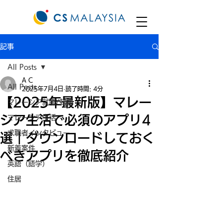
記事
All Posts
A C
All Posts
2025年7月4日
読了時間: 4分
【2025年最新版】マレー
マレーシア就職/転職
シア生活で必須のアプリ4
マレーシア生活
求職者インタビュー
選｜ダウンロードしておく
新着案件
べきアプリを徹底紹介
英語（語学）
住居