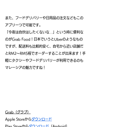
また、フードデリバリーや日用品の注文などもこの
アプリ一つで可能です。
「今夜は自炊はしたくないな…」という時に便利な
のがGrab Food！日本でいうとUberのようなもの
ですが、配送料も比較的安く、自宅から近い店舗だ
とRM2～RM5程でオーダーすることが出来ます！手
軽にタクシーやフードデリバリーが利用できるのも
マレーシアの魅力ですね！
Grab（グラブ）
Apple Storeから
ダウンロード
Play Storeから
ダウンロード
（Android）