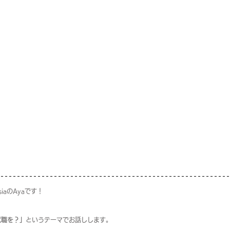
siaのAyaです！
就職を？」
というテーマでお話しします。