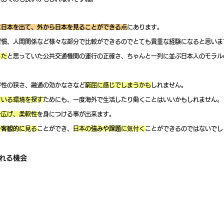
に日本を出て、外から日本を見ることができる
点
にあります。
習慣、人間関係など様々な部分で比較ができるのでとても貴重な経験になると思いま
った
と思っていた公共交通機関の運行の正確さ、ちゃんと一列に並ぶ日本人のモラル
。
容性の狭さ、融通の効かなさなど
窮屈に感じでしまうかも
しれません。
ている環境を探す
ためにも、一度海外で生活したり働くことはいいかもしれません。
を広げ、柔軟性
を身につける事が出来ます。
を
客観的に
見る
ことができ、
日本の
強みや課題
に気付く
ことができるのではないでし
触れる機会